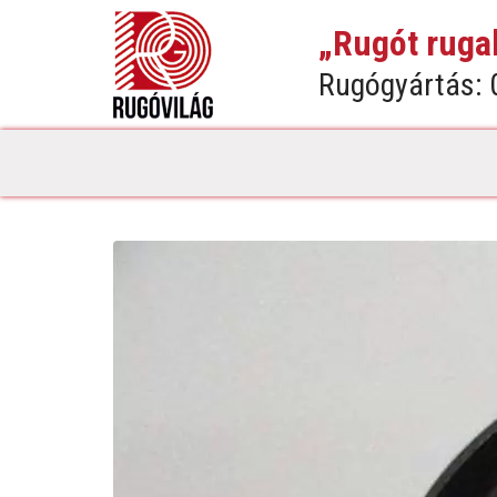
„Rugót ruga
Rugógyártás: 