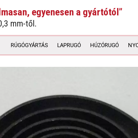
lmasan, egyenesen a gyártótól”
0,3 mm-től.
RÚGÓGYÁRTÁS
LAPRUGÓ
HÚZÓRUGÓ
NY