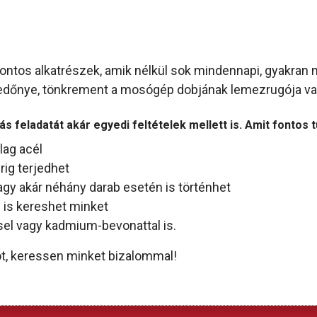
fontos alkatrészek, amik nélkül sok mindennapi, gyakran 
 a redőnye, tönkrement a mosógép dobjának lemezrugója v
s feladatát akár egyedi feltételek mellett is. Amit fontos t
lag acél
rig terjedhet
y akár néhány darab esetén is történhet
n is kereshet minket
ssel vagy kadmium-bevonattal is.
atot, keressen minket bizalommal!