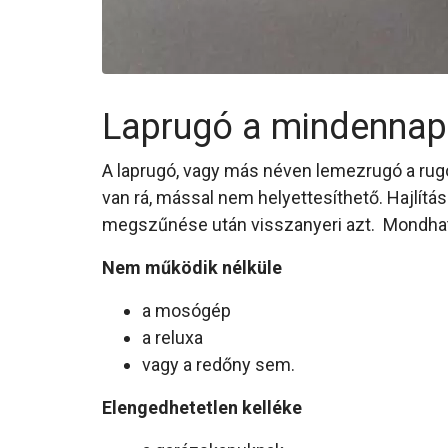
Laprugó a mindennap
A laprugó, vagy más néven lemezrugó a rugó
van rá, mással nem helyettesíthető. Hajlítá
megszűnése után visszanyeri azt. Mondhatj
Nem működik nélküle
a mosógép
a reluxa
vagy a redőny sem.
Elengedhetetlen kelléke