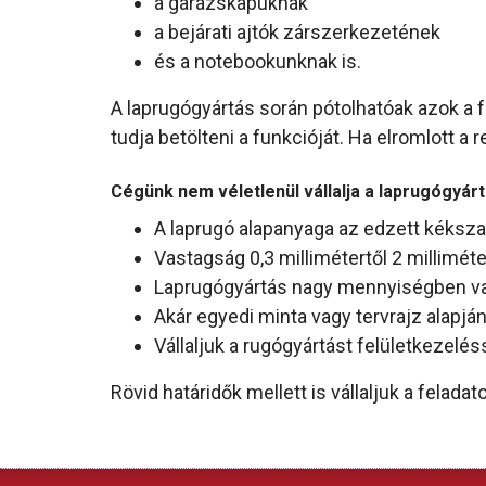
a garázskapuknak
a bejárati ajtók zárszerkezetének
és a notebookunknak is.
A laprugógyártás során pótolhatóak azok a 
tudja betölteni a funkcióját. Ha elromlott
Cégünk nem véletlenül vállalja a laprugógyártá
A laprugó alapanyaga az edzett kéksza
Vastagság 0,3 millimétertől 2 milliméte
Laprugógyártás nagy mennyiségben vag
Akár egyedi minta vagy tervrajz alapjá
Vállaljuk a rugógyártást felületkezelé
Rövid határidők mellett is vállaljuk a felad