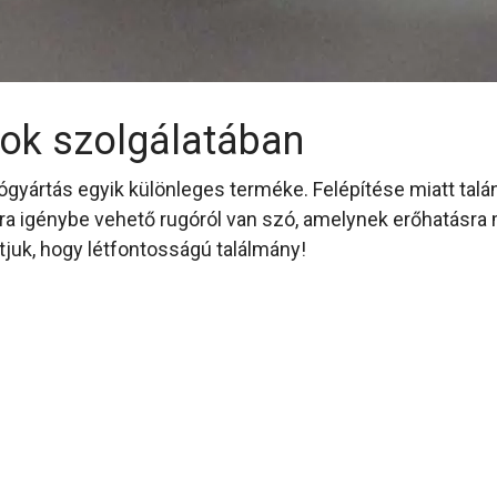
ok szolgálatában
gyártás egyik különleges terméke. Felépítése miatt talán
sra igénybe vehető rugóról van szó, amelynek erőhatásra 
uk, hogy létfontosságú találmány!